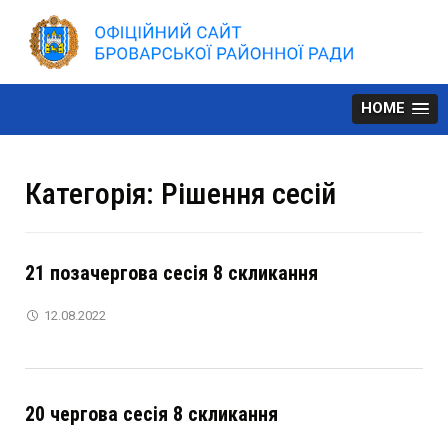
Skip
to
content
HOME
Категорія:
Рішення сесій
21 позачергова сесія 8 скликання
12.08.2022
20 чергова сесія 8 скликання