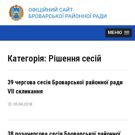
Skip
to
content
МЕНЮ
Категорія:
Рішення сесій
39 чергова сесія Броварської районної ради
VІІ скликання
05.04.2018
38 позачергова сесія Броварської районної