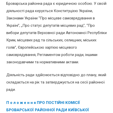
Броварська районна рада є юридичною особою. У своїй
діяльності рада керується Конституцією України,
Законами України “Про місцеве самоврядування в
Україні”, „Про статус депутатів місцевих рад”, “Про
вибори депутатів Верховної ради Автономної Республіки
Крим, місцевих рад та сільських, селищних, міських
голів”, Європейською хартією місцевого
самоврядування, Регламентом роботи ради, іншими
законодавчими та нормативними актами.
Діяльність ради здійснюється відповідно до плану, який
складається на рік та затверджується на сесії районної
ради.
П о л о ж е н н я
ПРО ПОСТІЙНІ КОМІСІЇ
БРОВАРСЬКОЇ РАЙОННОЇ РАДИ
КИЇВСЬКОЇ