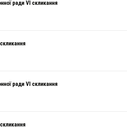
онної ради VI скликання
 скликання
онної ради VI скликання
 скликання