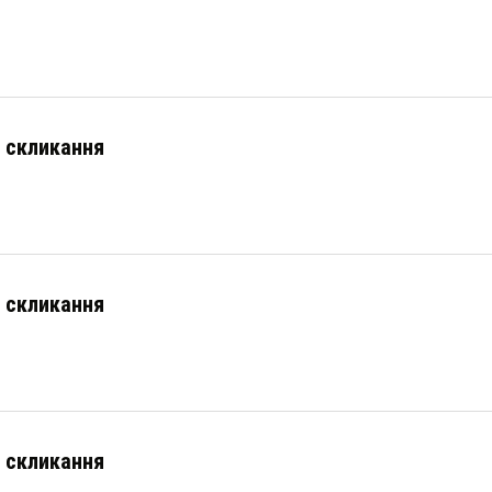
V скликання
V скликання
V скликання