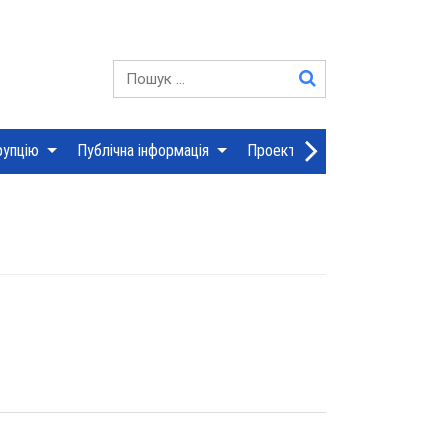
YouTube
Пошук:
рупцію
Публічна інформація
Проекти рішень сесій
Дія