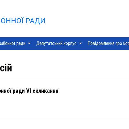
Skip
to
content
районної ради
Депутатський корпус
Повідомлення про ко
сій
онної ради VI скликання