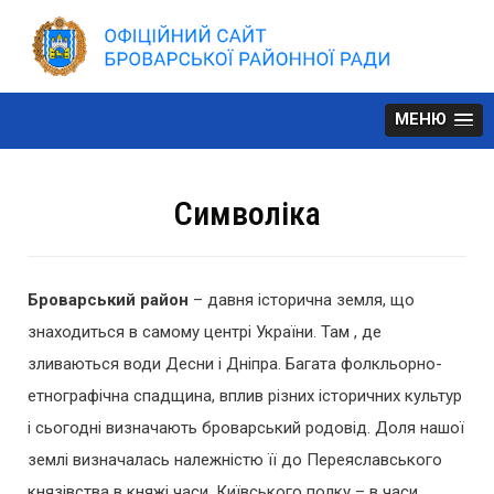
Skip
to
content
МЕНЮ
Символіка
Броварський район
– давня історична земля, що
знаходиться в самому центрі України. Там , де
зливаються води Десни і Дніпра. Багата фолкльорно-
етнографічна спадщина, вплив різних історичних культур
і сьогодні визначають броварський родовід. Доля нашої
землі визначалась належністю її до Переяславського
князівства в княжі часи, Київського полку – в часи