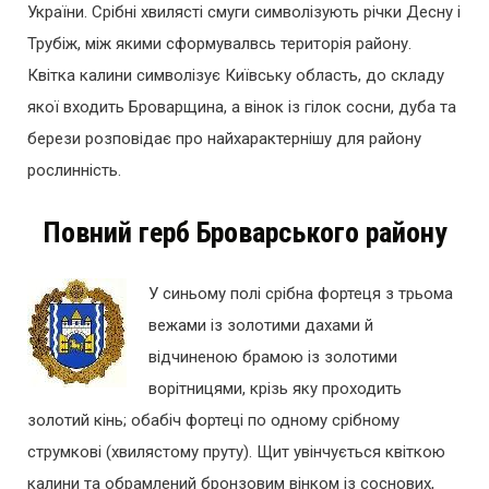
України. Срібні хвилясті смуги символізують річки Десну і
Трубіж, між якими сформувалвсь територія району.
Квітка калини символізує Київську область, до складу
якої входить Броварщина, а вінок із гілок сосни, дуба та
берези розповідає про найхарактернішу для району
рослинність.
Повний герб Броварського району
У синьому полі срібна фортеця з трьома
вежами із золотими дахами й
відчиненою брамою із золотими
ворітницями, крізь яку проходить
золотий кінь; обабіч фортеці по одному срібному
струмкові (хвилястому пруту). Щит увінчується квіткою
калини та обрамлений бронзовим вінком із соснових,