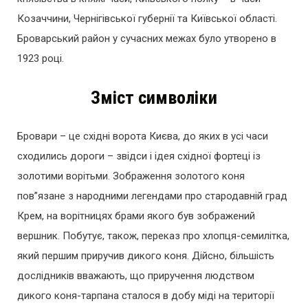
Козаччини, Чернігівської губернії та Київської області.
Броварський район у сучасних межах було утворено в
1923 році.
Зміст символіки
Бровари – це східні ворота Києва, до яких в усі часи
сходились дороги – звідси і ідея східної фортеці із
золотими ворітьми. Зображення золотого коня
пов”язане з народними легендами про стародавній град
Крем, на ворітницях брами якого був зображений
вершник. Побутує, також, переказ про хлопця-семилітка,
який першим приручив дикого коня. Дійсно, більшість
дослідників вважають, що приручення людством
дикого коня-тарпана сталося в добу міді на території