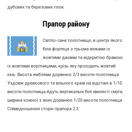
дубових та березових гілок.
Прапор району
Світло-синє полотнище, в центрі якого
біла фортеця з трьома вежами із
жовтими дахами та відкритою брамою
із жовтими ворітницями, крізь яку проходить жовтий
кінь. Висота емблеми дорівнює 2/3 висоти полотнища.
Уздовж древкового та вільного країв на відстані в 1/10
висоти полотнища йдуть вертикальні білі хвилясті смуги,
ширина кожної з яких дорівнює 1/20 висоти полотнища.
Співвідношення сторін прапора 2:3.