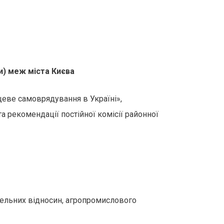
и) меж міста Києва
цеве самоврядування в Україні»,
 рекомендації постійної комісії районної
мельних відносин, агропромислового