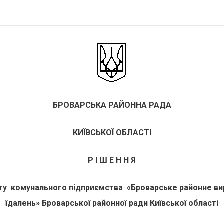
БРОВАРСЬКА РАЙОННА РАДА
КИЇВСЬКОЇ ОБЛАСТІ
Р І Ш Е Н Н Я
ту комунального підприємства «Броварське районне ви
їдалень» Броварської районної ради Київської області