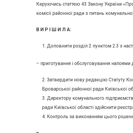
Керуючись статтею 43 Закону України «Про
комісії районної ради з питань комунальної
В И Р І Ш И Л А:
Доповнити розділ 2 пунктом 2.3 з на
– приготування і обслуговування напоями 
Затвердити нову редакцію Статуту Ко
Броварської районної ради Київської обл
Директору комунального підприємства
ради Київської області здійснити реєст
Контроль за виконанням цього рішення