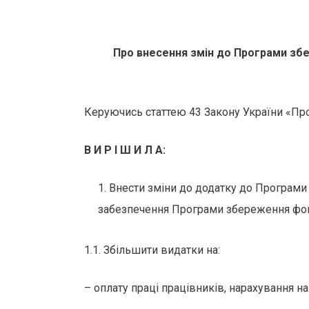
Про внесення змін до Програми збе
Керуючись статтею 43 Закону України «Про
В И Р І Ш И Л А:
Внести зміни до додатку до Програми
забезпечення Програми збереження фонді
1.1. Збільшити видатки на:
– оплату праці працівників, нарахування на 