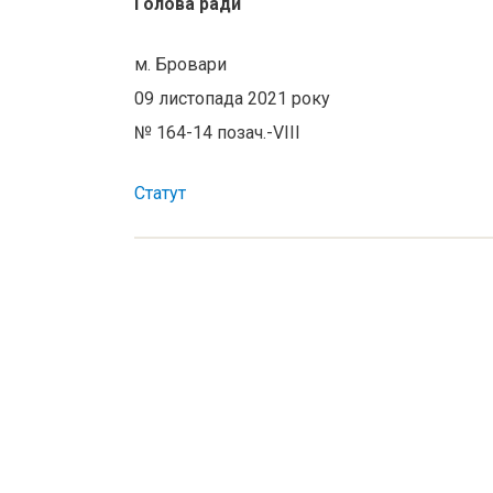
Голова рад
м. Бровари
09 листопада 2021 року
№ 164-14 позач.-VІІІ
Статут