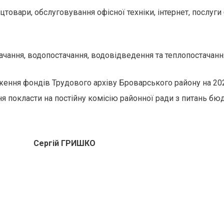
цтовари, обслуговування офісної техніки, інтернет, послуг
чання, водопостачання, водовідведення та теплопостачання)
ння фондів Трудового архіву Броварського району на 2021
 покласти на постійну комісію районної ради з питань бюд
 С
ергій ГРИШКО