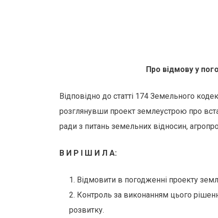
Про
відмову у пог
Відповідно до статті 174 Земельного коде
розглянувши проект землеустрою про встан
ради з питань земельних відносин, агропр
В И Р І Ш И Л А:
Відмовити в погодженні проекту земл
Контроль за виконанням цього рішенн
розвитку.