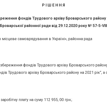
Р І Ш Е Н Н Я
реження фондів Трудового архіву Броварського району 
Броварської районної ради від 29.12.2020 року №
57-5-VІІ
 місцеве самоврядування в Україні», районна рада
 збереження фондів Трудового архіву Броварського району
в Трудового архіву Броварського району на 2021 рік”, а 
заробітну плату на суму 112 955, 00 грн.;