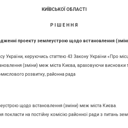
КИЇВСЬКОЇ ОБЛАСТІ
Р І Ш Е Н Н Я
одженні проекту землеустрою щодо встановлення (змін
ксу України, керуючись статтею 43 Закону України «Про міс
овлення (зміни) меж міста Києва, враховуючи висновки та
омислового розвитку, районна рада
еустрою щодо встановлення (зміни) меж міста Києва.
я покласти на постійну комісію районної ради з питань зе