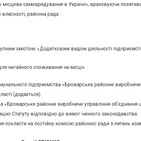
 місцеве самоврядування в Україні», враховуючи позитивн
 власності, районна рада
ступним змістом: «Додатковим видом діяльності підприємст
для негайного споживання на місці».
мунального підприємства «Броварське районне виробниче 
асті (додається).
 «Броварське районне виробниче управління об’єднання ш
рацію Статуту відповідно до вимог чинного законодавства.
 покласти на постійну комісію районної ради з питань ком