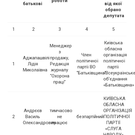
роботи
батькові
від якої
обрано
депутата
1
2
3
4
5
Київська
Менеджер
обласна
з
Член
організація
Аджапашвілі
продажу,
політичної
політичної
1
Лідія
Редакція
партії ВО
партії
Миколаївна
журналу
“Батьківщина”
«Всеукраїнськ
“Охорона
об’єднання
праці”
«Батьківщина»
КИЇВСЬКА
ОБЛАСНА
Андрєєв
тимчасово
ОРГАНІЗАЦІЯ
2
Василь
не
безпартійний
ПОЛІТИЧНОЇ
Олександрович
працює
ПАРТІЇ
«СЛУГА
НАРОДУ»