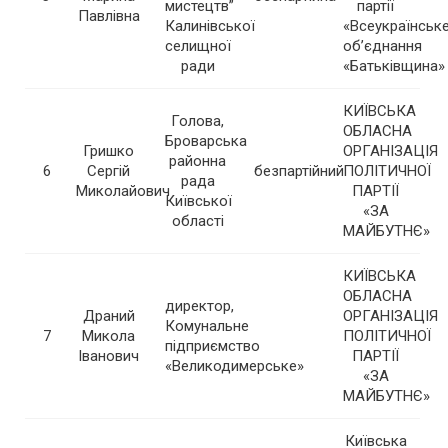
мистецтв”
партії
Павлівна
Калинівської
«Всеукраїнськ
селищної
об’єднання
ради
«Батьківщина»
КИЇВСЬКА
Голова,
ОБЛАСНА
Броварська
Гришко
ОРГАНІЗАЦІЯ
районна
6
Сергій
безпартійний
ПОЛІТИЧНОЇ
рада
Миколайович
ПАРТІЇ
Київської
«ЗА
області
МАЙБУТНЄ»
КИЇВСЬКА
ОБЛАСНА
директор,
Драний
ОРГАНІЗАЦІЯ
Комунальне
7
Микола
ПОЛІТИЧНОЇ
підприємство
Іванович
ПАРТІЇ
«Великодимерське»
«ЗА
МАЙБУТНЄ»
Київська