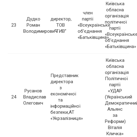
Київська
обласна
член
організація
Дудко
директор,
партії
політичної
23
Роман
ТОВ
«Всеукраїнське
партії
Володимирович
“ТИВ”
об’єднання
«Всеукраїнськ
«Батьківщина»
об’єднання
«Батьківщина»
Київська
обласна
організація
Представник
Політичної
директора
партії
з
Русанов
«УДАР
економічної
24
Владислав
(Український
та
Олегович
Демократични
інформаційної
Альянс
безпеки,АТ
за
«Укрзалізниця»
Реформи)
Віталія
Кличка»