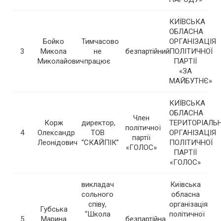
КИЇВСЬКА
ОБЛАСНА
Бойко
Тимчасово
ОРГАНІЗАЦІЯ
3
Микола
не
безпартійний
ПОЛІТИЧНОЇ
Миколайович
працює
ПАРТІЇ
«ЗА
МАЙБУТНЄ»
КИЇВСЬКА
ОБЛАСНА
Член
Корж
директор,
ТЕРИТОРІАЛЬ
політичної
4
Олександр
ТОВ
ОРГАНІЗАЦІЯ
партії
Леонідович
“СКАЙПІК”
ПОЛІТИЧНОЇ
«ГОЛОС»
ПАРТІЇ
«ГОЛОС»
викладач
Київська
сольного
обласна
співу,
організація
Губська
“Школа
політичної
5
Марина
безпартійна