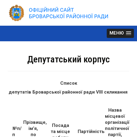
Skip
to
content
МЕНЮ
Депутатський корпус
Список
депутатів Броварської районної ради VІІІ скликання
Назва
місцевої
Прізвище,
організації
Посада
№п/
ім’я,
політичної
та місце
Партійність
п
по
партії,