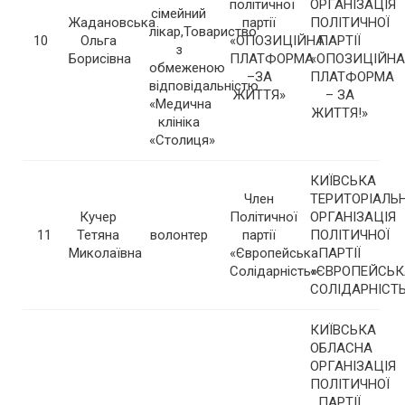
політичної
ОРГАНІЗАЦІЯ
сімейний
Жадановська
партії
ПОЛІТИЧНОЇ
лікар,Товариство
10
Ольга
«ОПОЗИЦІЙНА
ПАРТІЇ
з
Борисівна
ПЛАТФОРМА
«ОПОЗИЦІЙНА
обмеженою
–ЗА
ПЛАТФОРМА
відповідальністю
ЖИТТЯ»
– ЗА
«Медична
ЖИТТЯ!»
клініка
«Столиця»
КИЇВСЬКА
Член
ТЕРИТОРІАЛЬ
Кучер
Політичної
ОРГАНІЗАЦІЯ
11
Тетяна
волонтер
партії
ПОЛІТИЧНОЇ
Миколаївна
«Європейська
ПАРТІЇ
Солідарність»
«ЄВРОПЕЙСЬК
СОЛІДАРНІСТ
КИЇВСЬКА
ОБЛАСНА
ОРГАНІЗАЦІЯ
ПОЛІТИЧНОЇ
ПАРТІЇ