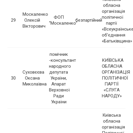
обласна
організація
Москаленко
ФОП
політичної
29
Олексій
безпартійний
“Москаленко”
партії
Вікторович
«Всеукраїнськ
об’єднання
«Батьківщина»
помічник
-консультант
КИЇВСЬКА
народного
ОБЛАСНА
Суховєєва
депутата
ОРГАНІЗАЦІЯ
30
Оксана
України,
ПОЛІТИЧНОЇ
Миколаївна
Апарат
ПАРТІЇ
Верховної
«СЛУГА
Ради
НАРОДУ»
України
Київська
обласна
організація