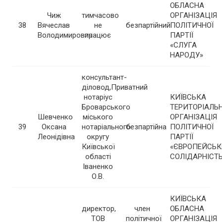
ОБЛАСНА
Чиж
тимчасово
ОРГАНІЗАЦІЯ
38
Вячеслав
не
безпартійний
ПОЛІТИЧНОЇ
Володимирович
працює
ПАРТІЇ
«СЛУГА
НАРОДУ»
консультант-
діловод,Приватний
нотаріус
КИЇВСЬКА
Броварського
ТЕРИТОРІАЛЬ
Шевченко
міського
ОРГАНІЗАЦІЯ
39
Оксана
нотаріального
безпартійна
ПОЛІТИЧНОЇ
Леонідівна
округу
ПАРТІЇ
Київської
«ЄВРОПЕЙСЬК
області
СОЛІДАРНІСТ
Іваненко
О.В.
КИЇВСЬКА
директор,
член
ОБЛАСНА
ТОВ
політичної
ОРГАНІЗАЦІЯ