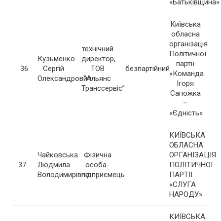
«Батьківщина»
Київська
обласна
організація
технічний
Політичної
Кузьменко
директор,
партії
36
Сергій
ТОВ
безпартійний
«Команда
Олександрович
“Альянс
Ігоря
Транссервіс”
Сапожка
–
«Єдність»
КИЇВСЬКА
ОБЛАСНА
Чайковська
Фізична
ОРГАНІЗАЦІЯ
37
Людмила
особа-
ПОЛІТИЧНОЇ
Володимирівна
підприємець
ПАРТІЇ
«СЛУГА
НАРОДУ»
КИЇВСЬКА