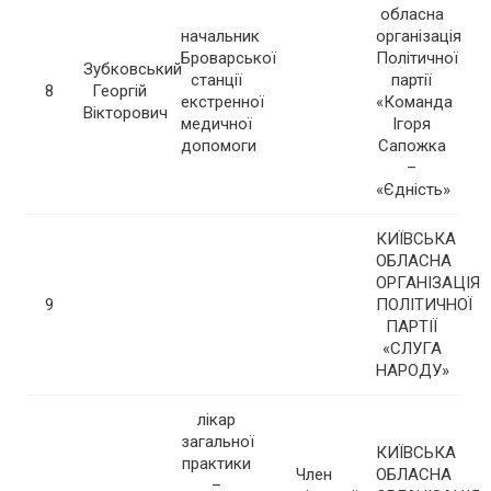
обласна
начальник
організація
Броварської
Політичної
Зубковський
станції
партії
8
Георгій
екстренної
«Команда
Вікторович
медичної
Ігоря
допомоги
Сапожка
–
«Єдність»
КИЇВСЬКА
ОБЛАСНА
ОРГАНІЗАЦІЯ
9
ПОЛІТИЧНОЇ
ПАРТІЇ
«СЛУГА
НАРОДУ»
лікар
загальної
КИЇВСЬКА
практики
Член
ОБЛАСНА
–