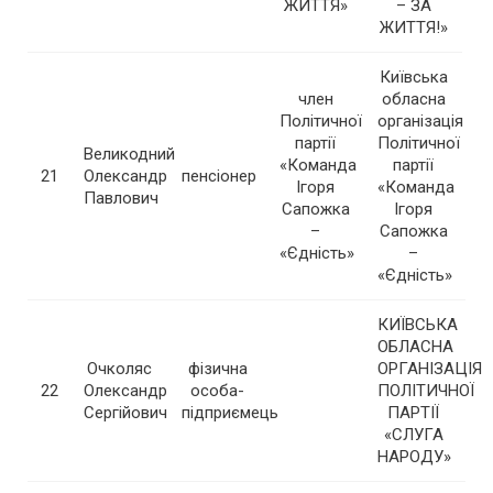
ЖИТТЯ»
– ЗА
ЖИТТЯ!»
Київська
член
обласна
Політичної
організація
партії
Політичної
Великодний
«Команда
партії
21
Олександр
пенсіонер
Ігоря
«Команда
Павлович
Сапожка
Ігоря
–
Сапожка
«Єдність»
–
«Єдність»
КИЇВСЬКА
ОБЛАСНА
Очколяс
фізична
ОРГАНІЗАЦІЯ
22
Олександр
особа-
ПОЛІТИЧНОЇ
Сергійович
підприємець
ПАРТІЇ
«СЛУГА
НАРОДУ»