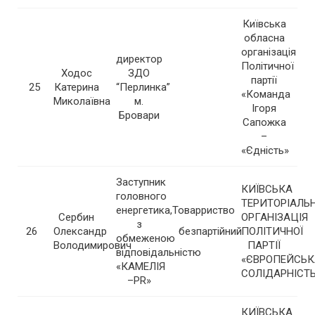
Київська
обласна
організація
директор
Політичної
Ходос
ЗДО
партії
25
Катерина
“Перлинка”
«Команда
Миколаївна
м.
Ігоря
Бровари
Сапожка
–
«Єдність»
Заступник
КИЇВСЬКА
головного
ТЕРИТОРІАЛЬ
енергетика,Товарриство
Сербин
ОРГАНІЗАЦІЯ
з
26
Олександр
безпартійний
ПОЛІТИЧНОЇ
обмеженою
Володимирович
ПАРТІЇ
відповідальністю
«ЄВРОПЕЙСЬК
«КАМЕЛІЯ
СОЛІДАРНІСТ
–PR»
КИЇВСЬКА