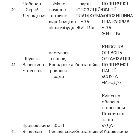
Чебанов
«Мале
партії
ПОЛІТИЧНОЇ
40
Сергій
науково-
«ОПОЗИЦІЙНА
ПАРТІЇ
Леонідович
технічне
ПЛАТФОРМА
«ОПОЗИЦІЙНА
виробництво
–ЗА
ПЛАТФОРМА
«Інжтехбуд»
ЖИТТЯ»
– ЗА
ЖИТТЯ!»
КИЇВСЬКА
заступник
ОБЛАСНА
Шульга
голови,
ОРГАНІЗАЦІЯ
41
Валентина
Броварська
безпартійна
ПОЛІТИЧНОЇ
Євгеніївна
районна
ПАРТІЇ
рада
«СЛУГА
НАРОДУ»
Київська
обласна
організація
Політичної
партії
Ярошевський
ФОП
«УДАР
42
Вячеслав
Ярошевський
безпартійний
(Український