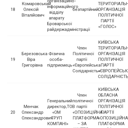
організаційно-
Комаровський
ТЕРИТОРІАЛЬ
інформаційного
18
Олексій
безпартійний
ОРГАНІЗАЦІЯ
відділу
Віталійович
ПОЛІТИЧНОЇ
апарату
ПАРТІЇ
Броварської
«ГОЛОС»
райдержадміністрації
КИЇВСЬКА
Член
ТЕРИТОРІАЛЬ
Березовська
Фізична
Політичної
ОРГАНІЗАЦІЯ
19
Віра
особа-
партії
ПОЛІТИЧНОЇ
Григорівна
підприємець
«Європейська
ПАРТІЇ
Солідарність»
«ЄВРОПЕЙСЬК
СОЛІДАРНІСТ
КИЇВСЬКА
Член
ОБЛАСНА
Генеральний
політичної
ОРГАНІЗАЦІЯ
Менчак
директор,ТОВ
партії
ПОЛІТИЧНОЇ
20
Олександр
«ОМ
«ОПОЗИЦІЙНА
ПАРТІЇ
Олександрович
ГРУП
ПЛАТФОРМА
«ОПОЗИЦІЙНА
КОМПАНІ»
– ЗА
ПЛАТФОРМА