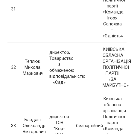
Політичної
партії
31
«Команда
Ігоря
Сапожка
–
«Єдність»
КИЇВСЬКА
директор,
ОБЛАСНА
Товариство
Теплюк
ОРГАНІЗАЦІЯ
з
32
Микола
ПОЛІТИЧНОЇ
обмеженою
Маркович
ПАРТІЇ
відповідальністю
«ЗА
«Сад»
МАЙБУТНЄ»
Київська
обласна
організація
директор
Політичної
Бардаш
ТОВ
партії
33
Олександр
безпартійний
“Кор-
«Команда
Вікторович