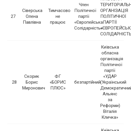
Член
ТЕРИТОРІАЛЬ
Сіверська
Тимчасово
Політичної
ОРГАНІЗАЦІЯ
27
Олена
не
партії
ПОЛІТИЧНОЇ
Павлівна
працює
«Європейська
ПАРТІЇ
Солідарність»
«ЄВРОПЕЙСЬК
СОЛІДАРНІСТ
Київська
обласна
організація
Політичної
партії
Скорик
ФГ
«УДАР
28
Борис
«БОРИС
безпартійний
(Український
Миронович
ПЛЮС»
Демократични
Альянс
за
Реформи)
Віталія
Кличка»
Київська