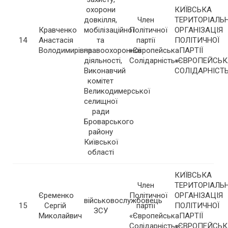
охорони
КИЇВСЬКА
довкілля,
Член
ТЕРИТОРІАЛЬ
Кравченко
мобілізаційної
Політичної
ОРГАНІЗАЦІЯ
14
Анастасія
та
партії
ПОЛІТИЧНОЇ
Володимирівна
правоохоронної
«Європейська
ПАРТІЇ
діяльності,
Солідарність»
«ЄВРОПЕЙСЬК
Виконавчий
СОЛІДАРНІСТ
комітет
Великодимерської
селищної
ради
Броварського
району
Київської
області
КИЇВСЬКА
Член
ТЕРИТОРІАЛЬ
Єременко
Політичної
ОРГАНІЗАЦІЯ
військовослужбовець
15
Сергій
партії
ПОЛІТИЧНОЇ
ЗСУ
Миколайвич
«Європейська
ПАРТІЇ
Солідарність»
«ЄВРОПЕЙСЬК