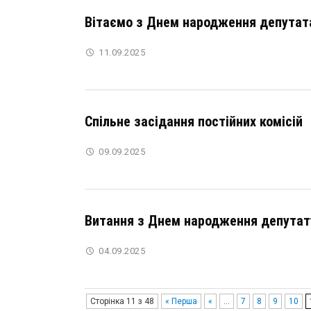
Вітаємо з Днем народження депутата
11.09.2025
Спільне засідання постійних комісій
09.09.2025
Витання з Днем народження депутату
04.09.2025
Сторінка 11 з 48
« Перша
«
...
7
8
9
10