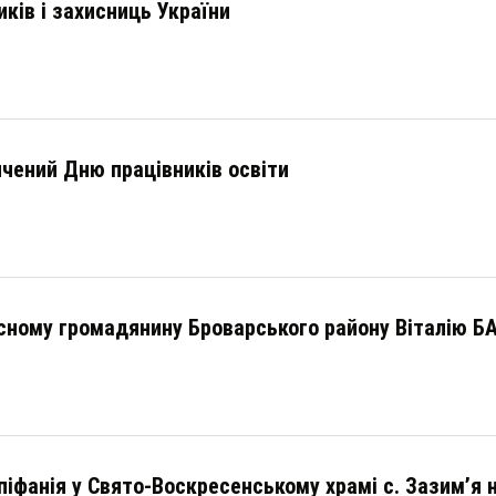
ків і захисниць України
ячений Дню працівників освіти
сному громадянину Броварського району Віталію 
іфанія у Свято-Воскресенському храмі с. Зазим’я 