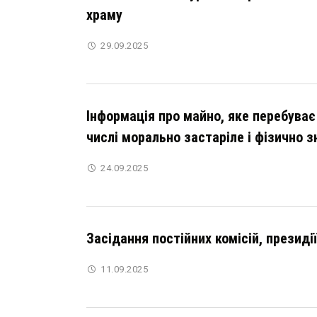
храму
29.09.2025
Інформація про майно, яке перебуває
числі морально застаріле і фізично 
24.09.2025
Засідання постійних комісій, президі
11.09.2025