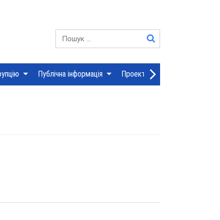
YouTube
Пошук:
рупцію
Публічна інформація
Проекти рішень сесій
Дія