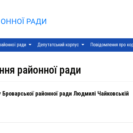
Skip
to
content
районної ради
Депутатський корпус
Повідомлення про ко
ння районної ради
 Броварської районної ради Людмилі Чайковській