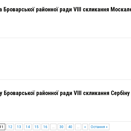
 Броварської районної ради VІІІ скликання Москал
 Броварської районної ради VІІІ скликання Сербін
11
12
13
14
15
16
...
30
40
...
»
Остання »