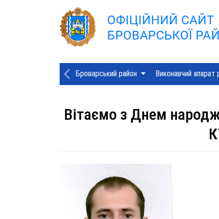
Броварський район
Виконавчий апарат 
Вітаємо з Днем народж
К