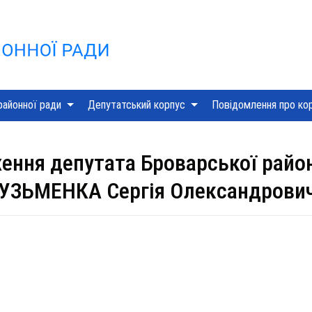
Skip
to
content
районної ради
Депутатський корпус
Повідомлення про ко
ення депутата Броварської районн
УЗЬМЕНКА Сергія Олександрови