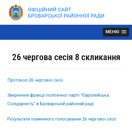
Skip
to
content
МЕНЮ
26 чергова сесія 8 скликання
Протокол 26 чергової сесії
Звернення фракції політичної партії “Європейська
Солідарність” в Броварській районній раді
Р
езультати поіменного голосування 26 чергової сесії