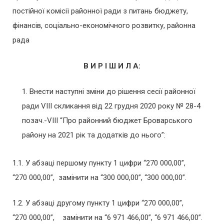
постійної комісії районної ради з питань бюджету,
фінансів, соціально-економічного розвитку, районна
рада
В И Р І Ш И Л А:
Внести наступні зміни до рішення сесії районної
ради VІIІ скликання від 22 грудня 2020 року № 28-4
позач.-VІIІ “Про районний бюджет Броварського
району на 2021 рік та додатків до нього”:
1.1. У абзаці першому пункту 1 цифри “270 000,00”,
“270 000,00”, замінити на “300 000,00”, “300 000,00”.
1.2. У абзаці другому пункту 1 цифри “270 000,00”,
“270 000,00”, замінити на “6 971 466,00”, “6 971 466,00”.