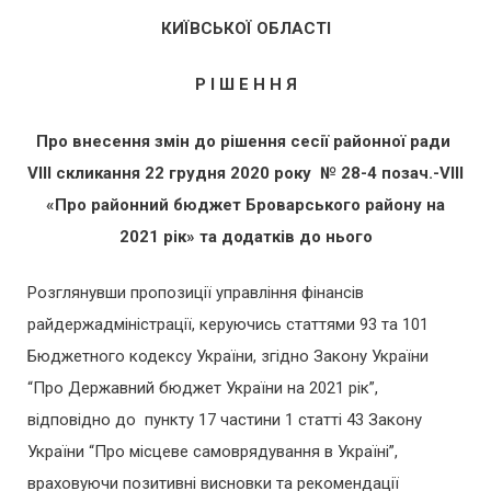
КИЇВСЬКОЇ ОБЛАСТІ
Р І Ш Е Н Н Я
П
ро внесення змін до рішення сесії районної ради
V
І
I
І скликання
22 грудня 2020 року № 28-4 позач.-
V
ІІІ
«Про районний бюджет
Броварського району на
2021 рік»
та додатків до нього
Розглянувши пропозиції управління фінансів
райдержадміністрації, керуючись статтями 93 та 101
Бюджетного кодексу України, згідно Закону України
“Про Державний бюджет України на 2021 рік”,
відповідно до пункту 17 частини 1 статті 43 Закону
України “Про місцеве самоврядування в Україні”,
враховуючи позитивні висновки та рекомендації