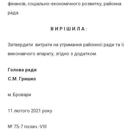
фінансів, соціально-економічного розвитку, районна
рада
В И Р І Ш И Л А :
Затвердити витрати на утримання районної ради та її
виконавчого апарату, згідно з додатком.
Голова ради
С.М. Гришко
м. Бровари
11 лютого 2021 року
№ 75-7 позач.-VІІІ