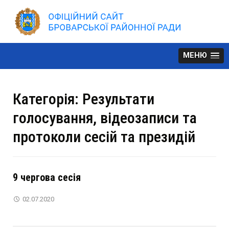
Skip
to
content
МЕНЮ
Категорія:
Результати
голосування, відеозаписи та
протоколи сесій та президій
9 чергова сесія
02.07.2020