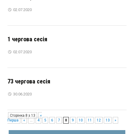
02.07.2020
1 чергова сесія
02.07.2020
73 чергова сесія
30.06.2020
Сторінка 8 з 13
«
Перша
«
...
4
5
6
7
8
9
10
11
12
13
»