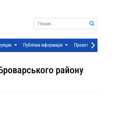
YouTube
Пошук:
рупцію
Публічна інформація
Проекти рішень сесій
Дія
Броварського району