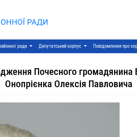
Skip
to
content
районної ради
Депутатський корпус
Повідомлення про ко
одження Почесного громадянина 
Онопрієнка Олексія Павловича