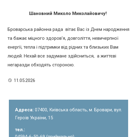
Шановний Миколо Миколайовичу!
Броварська районна рада вітає Вас із Днем народження
та бажає міцного здоров’я, довголіття, невичерпної
енергії, тепла і підтримки від рідних та близьких Вам
людей. Нехай все задумане здійсниться, а життєві
негаразди обходять стороною.
11.05.2026
Адреса:
07400, Київська область, м. Бровари, вул.
Героїв України, 15
тел.:
04594-6-50-69 (приймальня)