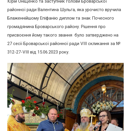
Юрій Оніщенко та заступник голови Броварської
районної ради Валентина Шульга, яка урочисто вручила
Блаженнійшому Епіфанію диплом та знак Почесного
громадянина Броварського району. Рішення про
присвоєння йому такого звання було затверджено на
27 сесії Броварської районної ради VIII скликання за №
312-27-VIII від 15.06.2023 року.