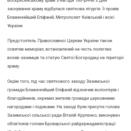
Воскресенському храмі з нагоди 160-річчя з Дня
заснування храму відбулася святкова літургія. Її провів
Блаженнійший Епіфаній, Митрополит Київський і всієї
України.
Предстоятель Православної Церкви України також
освятив меморіал, встановлений на честь полеглих
воїнів-зазимців та статую Святої Богородиці на території
храму.
Окрім того, під час святкового заходу Зазимської
громади Блаженнійший Епіфаній відзначив волонтерів і
благодійників, окремих жителів громади церковними
нагородами і подяками. На заході були присутні голова
Зазимської сільської ради Віталій Крупенко, виконувач
обов’язків голови Броварської райдержадміністрації