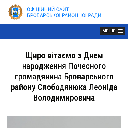
Skip
to
content
МЕНЮ
Щиро вітаємо з Днем
народження Почесного
громадянина Броварського
району Слободянюка Леоніда
Володимировича