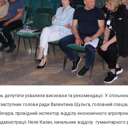
ь депутати ухвалили висновки та рекомендації. У спільном
 заступник голови ради Валентина Шульга, головний спеціал
Печура, провідний інспектор відділу економічного агропром
дміністрації Неля Калач, начальник відділу гуманітарного