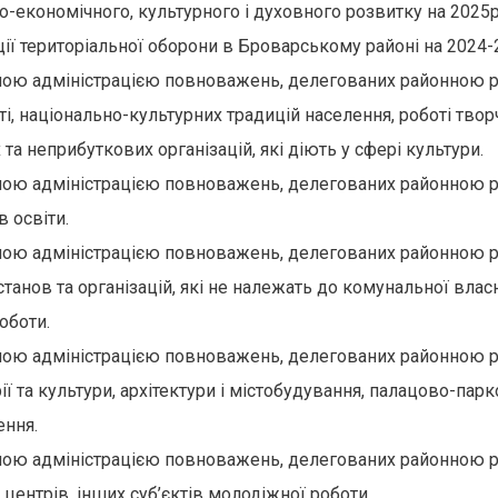
-економічного, культурного і духовного розвитку на 2025рі
ії територіальної оборони в Броварському районі на 2024-
ою адміністрацією повноважень, делегованих районною р
ті, національно-культурних традицій населення, роботі тво
та неприбуткових організацій, які діють у сфері культури.
ою адміністрацією повноважень, делегованих районною р
в освіти.
ою адміністрацією повноважень, делегованих районною ра
анов та організацій, які не належать до комунальної власн
роботи.
ю адміністрацією повноважень, делегованих районною рад
рії та культури, архітектури і містобудування, палацово-пар
ення.
ою адміністрацією повноважень, делегованих районною ра
центрів, інших суб’єктів молодіжної роботи.