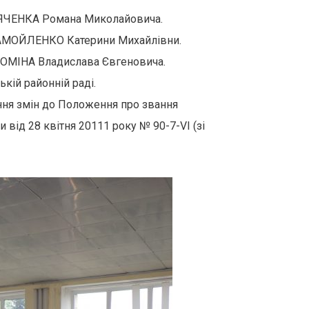
 ДЯЧЕНКА Романа Миколайовича.
 САМОЙЛЕНКО Катерини Михайлівни.
ТОМІНА Владислава Євгеновича.
кій районній раді.
ння змін до Положення про звання
ід 28 квітня 20111 року № 90-7-VI (зі