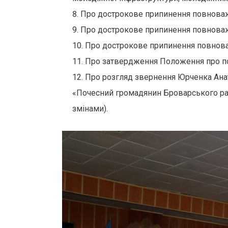
Про дострокове припинення повноваж
Про дострокове припинення повноваж
Про дострокове припинення повнова
Про затвердження Положення про пор
Про розгляд звернення Юрченка Анат
«Почесний громадянин Броварського рай
змінами).