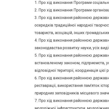
Про хід виконання Програми соціально
Про хід виконання Програми організац
Про хід виконання районною державн
осередків традиційної народної творчос
товариств, асоціацій, інших громадських 
Про хід виконання районною державн
законодавства розвитку науки, усіх виді
Про хід виконання районною державн
встановленому законом, підприємств, уст
відповідної території, координація цієї 
Про хід виконання районною державно
реставрації, використання пам’яток істо
природних заповідників місцевого знач
Про хід виконання районною державн
молодіжної інфраструктури, молодіжних 