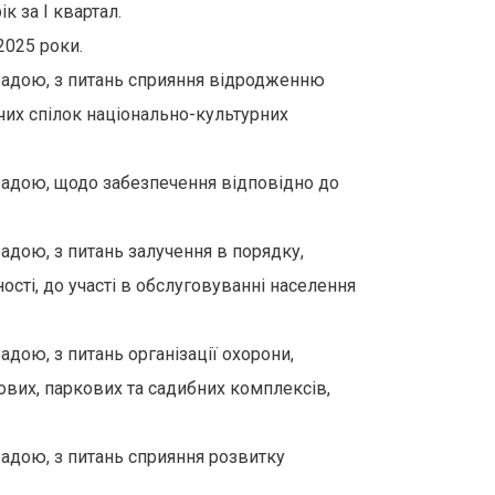
к за І квартал.
2025 роки.
адою, з питань сприяння відродженню
рчих спілок національно-культурних
адою, щодо забезпечення відповідно до
дою, з питань залучення в порядку,
ості, до участі в обслуговуванні населення
ою, з питань організації охорони,
кових, паркових та садибних комплексів,
дою, з питань сприяння розвитку