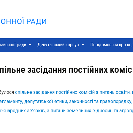
Skip
to
content
районної ради
Депутатський корпус
Повідомлення про ко
пільне засідання постійних коміс
дбулося
спільне засідання постійних комісій з питань освіти, 
регламенту, депутатської етики, законності та правопорядку,
міжнародних зв’язків, з питань земельних відносин та агр