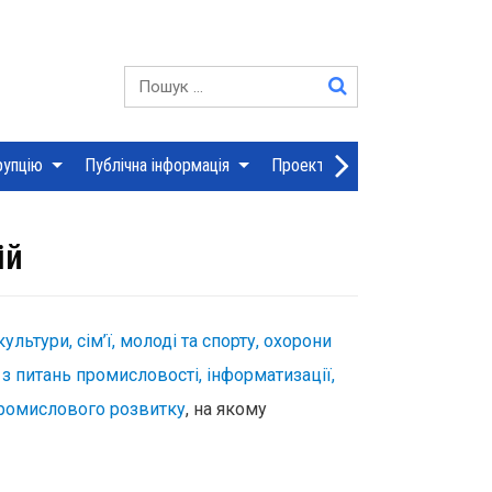
YouTube
Пошук:
рупцію
Публічна інформація
Проекти рішень сесій
Дія
ій
культури, сім’ї, молоді та спорту, охорони
 з питань промисловості, інформатизації,
опромислового розвитку
, на якому