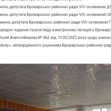
ень депутата Броварської районної ради VIII скликання
ень депутата Броварської районної ради VIII скликання
жень депутата Броварської районної ради VIII скликання 
ядок подання та розгляду електронних петицій у Броварсь
олія Анатолійовича № 462 від 13.05.2025 року щодо внесе
ону», затвердженого рішенням Броварської районної ради в