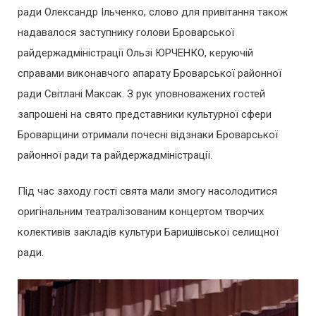
ради Олександр Ільченко, слово для привітання також
надавалося заступнику голови Броварської
райдержадміністрації Ользі ЮРЧЕНКО, керуючій
справами виконавчого апарату Броварської районної
ради Світлані Максак. З рук уповноважених гостей
запрошені на свято представники культурної сфери
Броварщини отримали почесні відзнаки Броварської
районної ради та райдержадміністрації.
Під час заходу гості свята мали змогу насолодитися
оригінальним театралізованим концертом творчих
колективів закладів культури Баришівської селищної
ради.