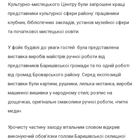
Культурно-мистецького Центру були запрошені кращі
представники культурної сфери району: працівники
клубних, бібліотечних закладів, установ музейної сфери
та початкової мистецької освіти.
У фойє будівлі до уваги гостей була представлена
виставка виробів майстрів ручної роботи від
представників Баришівської громади та по одній роботі
від громад Броварського району. Серед експозицій
виставки були картини, рушники, лялька-мотанка, вироби
машинної вишивки у народному стилі, розпис на
дощечках, оригінальні смаколики ручної роботи, «питні
меди».
Урочисту частину заходу вітальним словом відкрив
виконуючий обов’язки голови Баришівської селищної