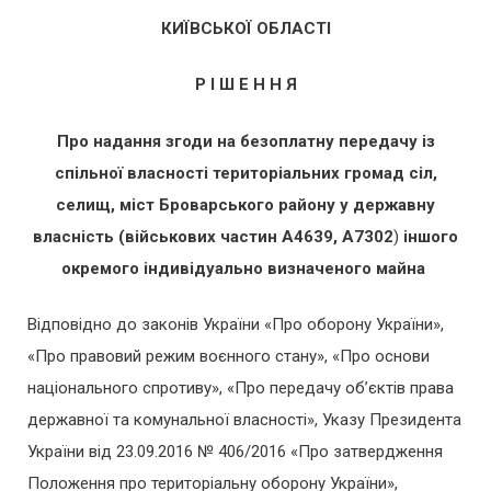
КИЇВСЬКОЇ ОБЛАСТІ
Р І Ш Е Н Н Я
Про надання згоди на
безоплатну передачу із
спільної власності територіальних громад сіл,
селищ, міст Броварського району
у державну
власність (
військових частин А4639, А7302
)
іншого
окремого індивідуально визначеного майна
Відповідно до законів України «Про оборону України»,
«Про правовий режим воєнного стану», «Про основи
національного спротиву», «Про передачу об’єктів права
державної та комунальної власності», Указу Президента
України від 23.09.2016 № 406/2016 «Про затвердження
Положення про територіальну оборону України»,