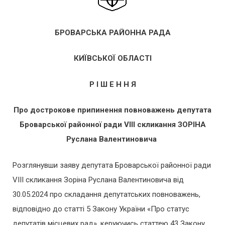
БРОВАРСЬКА РАЙОННА РАДА
КИЇВСЬКОЇ ОБЛАСТІ
Р І Ш Е Н Н Я
Про
дострокове припинення повноважень депутата
Броварської
районної ради
VІІI скликання ЗОРІНА
Руслана Валентиновича
Розглянувши заяву депутата Броварської районної ради
VІІI скликання Зоріна Руслана Валентиновича від
30.05.2024 про складання депутатських повноважень,
відповідно до статті 5 Закону України «Про статус
депутатів місцевих рад», керуючись статтею 43 Закону