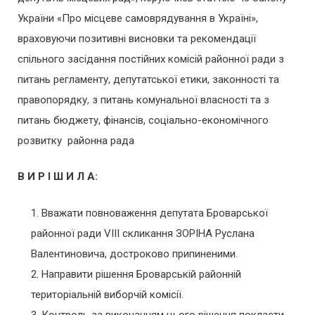
України «Про місцеве самоврядування в Україні»,
враховуючи позитивні висновки та рекомендації
спільного засідання постійних комісій районної ради з
питань регламенту, депутатської етики, законності та
правопорядку
,
з питань комунальної власності та з
питань бюджету, фінансів, соціально-економічного
розвитку районна рада
В И Р І Ш И Л А:
Вважати повноваження депутата Броварської
районної ради VІІI скликання ЗОРІНА Руслана
Валентиновича, достроково припиненими.
Направити рішення Броварській районній
територіальній виборчій комісії.
Контроль за виконанням цього рішення покласти