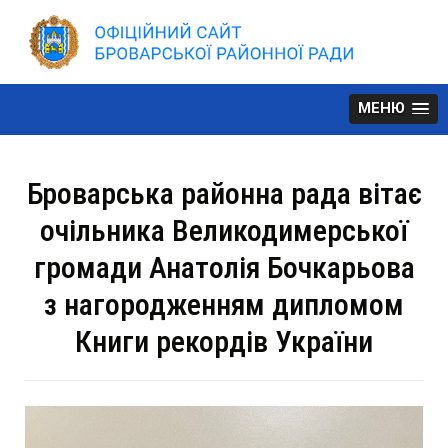
Skip
to
content
МЕНЮ
Броварська районна рада вітає
очільника Великодимерської
громади Анатолія Бочкарьова
з нагородженням дипломом
Книги рекордів України