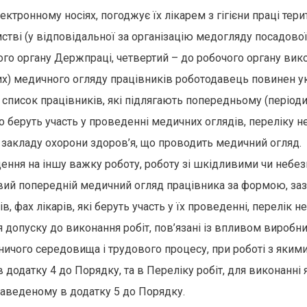
ектронному носіях, погоджує їх лікарем з гігієни праці те
тві (у відповідальної за організацію медогляду посадової
ного органу Держпраці, четвертий – до робочого органу вик
) медичного огляду працівників роботодавець повинен укл
 список працівників, які підлягають попередньому (період
 що беруть участь у проведенні медичних оглядів, переліку 
закладу охорони здоров’я, що проводить медичний огляд.
ведення на іншу важку роботу, роботу зі шкідливими чи не
вий попередній медичний огляд працівника за формою, заз
, фах лікарів, які беруть участь у їх проведенні, перелік 
допуску до виконання робіт, пов’язані із впливом виробни
ичого середовища і трудового процесу, при роботі з якими 
додатку 4 до Порядку, та в Переліку робіт, для виконанні
наведеному в додатку 5 до Порядку.