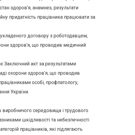
тан здоров’я, анамнез, результати
ійну придатність працівника працювати за
і укладеного договору з роботодавцем,
хорони здоров’я, що проводив медичний
ює Заключний акт за результатами
аді охорони здоров’я, що проводив
працівниками особі, профпатологу,
ння України.
в виробничого середовища і трудового
казниками шкідливості та небезпечності
тегорій працівників, які підлягають