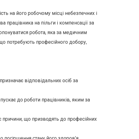
ість на його робочому місці небезпечних і
ва працівника на пільги і компенсації за
опонуватися робота, яка за медичним
 що потребують професійного добору,
призначає відповідальних осіб за
опускає до роботи працівників, яким за
є причини, що призводять до професійних
о погіршення стану його здоров’я