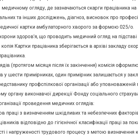
 медичному огляду, де зазначаються скарги працівника на с
альних та інших досліджень, діагноз, висновок про профес
Медичної картки амбулаторного хворого за формою 025/о.
охорони здоров’я, що проводить медичний огляд на підстав
а копія Картки працівника зберігається в архіві закладу о
працівника.
ядів (протягом місяця після їх закінчення) комісія оформл
в у шести примірниках, один примірник залишається у закл
едставнику профспілкової організації або уповноваженій 
му органу виконавчої дирекції Фонду соціального страхува
рганізації проведення медичних оглядів:
ов праці з визначенням шкідливих та небезпечних факторі
івників відповідно до гігієнічної класифікації праці за по
і і напруженості трудового процесу з метою визначення ка