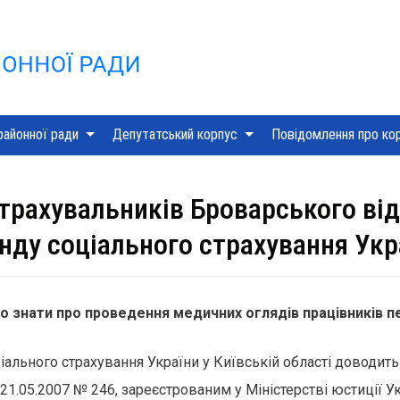
Skip
to
content
районної ради
Депутатський корпус
Повідомлення про ко
трахувальників Броварського від
нду соціального страхування Укра
о знати про проведення медичних оглядів працівників п
іального страхування України у Київській області доводит
21.05.2007 № 246, зареєстрованим у Міністерстві юстиції Ук