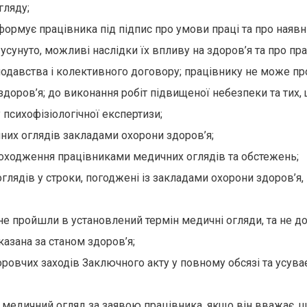
гляду;
формує працівника під підпис про умови праці та про наявн
сунуто, можливі наслідки їх впливу на здоров’я та про пра
нодавства і колективного договору; працівнику не може пр
доров’я; до виконання робіт підвищеної небезпеки та тих,
психофізіологічної експертизи;
них оглядів закладами охорони здоров’я;
роходження працівниками медичних оглядів та обстежень;
ядів у строки, погоджені із закладами охорони здоров’я, 
 не пройшли в установлений термін медичні огляди, та не д
азана за станом здоров’я;
ровчих заходів Заключного акту у повному обсязі та усува
й медичний огляд за заявою працівника, якщо він вважає, щ