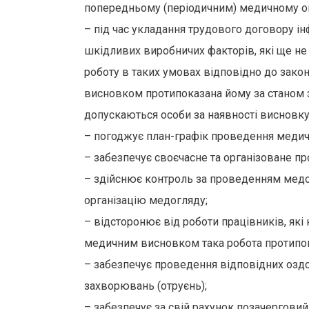
попередньому (періодичним) медичному о
– під час укладання трудового договору ін
шкідливих виробничих факторів, які ще не у
роботу в таких умовах відповідно до зако
висновком протипоказана йому за станом з
допускаються особи за наявності висновку 
– погоджує план-графік проведення медич
– забезпечує своєчасне та організоване п
– здійснює контроль за проведенням медогл
організацію медогляду;
– відсторонює від роботи працівників, які
медичним висновком така робота протипок
– забезпечує проведення відповідних оздо
захворювань (отруєнь);
– забезпечує за свій рахунок позачергови