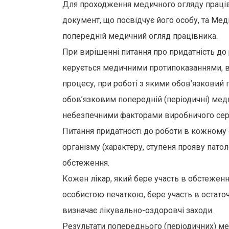
Для проходження медичного огляду працівни
документ, що посвідчує його особу, та Ме
попередній медичний огляд працівника.
При вирішенні питання про придатність до 
керується медичними протипоказаннями, в
процесу, при роботі з якими обов’язковий 
обов’язковим попередній (періодичні) мед
небезпечними факторами виробничого сере
Питання придатності до роботи в кожному
організму (характеру, ступеня прояву пато
обстеження.
Кожен лікар, який бере участь в обстеженн
особистою печаткою, бере участь в остаточ
визначає лікувально-оздоровчі заходи.
Результати попереднього (періодичних) мед