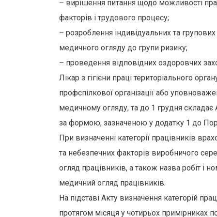
– вирішення питання щодо можливості пра
факторів і трудового процесу;
– розроблення індивідуальних та групових 
медичного огляду до групи ризику;
– проведення відповідних оздоровчих захо
Лікар з гігієни праці територіального ор
профспілкової організації або уповноваже
медичному огляду, та до 1 грудня складає
за формою, зазначеною у додатку 1 до Пор
При визначенні категорії працівників врах
та небезпечних факторів виробничого сере
огляд працівників, а також назва робіт і н
медичний огляд працівників.
На підставі Акту визначення категорій пр
протягом місяця у чотирьох примірниках п