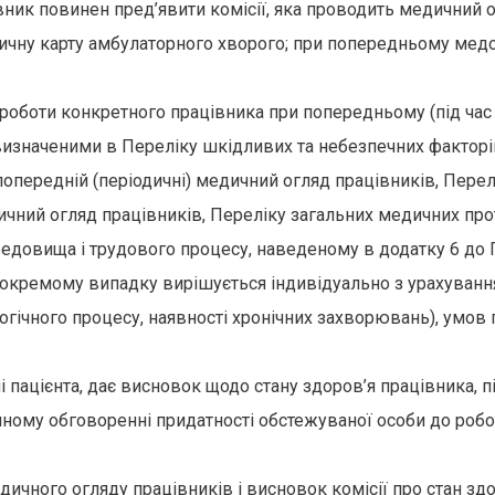
к повинен пред’явити комісії, яка проводить медичний огл
дичну карту амбулаторного хворого; при попередньому мед
роботи конкретного працівника при попередньому (під час 
изначеними в Переліку шкідливих та небезпечних факторі
попередній (періодичні) медичний огляд працівників, Перелі
ичний огляд працівників, Переліку загальних медичних про
довища і трудового процесу, наведеному в додатку 6 до 
 окремому випадку вирішується індивідуально з урахуванн
логічного процесу, наявності хронічних захворювань), умов 
і пацієнта, дає висновок щодо стану здоров’я працівника, 
ному обговоренні придатності обстежуваної особи до роботи
ичного огляду працівників і висновок комісії про стан здо