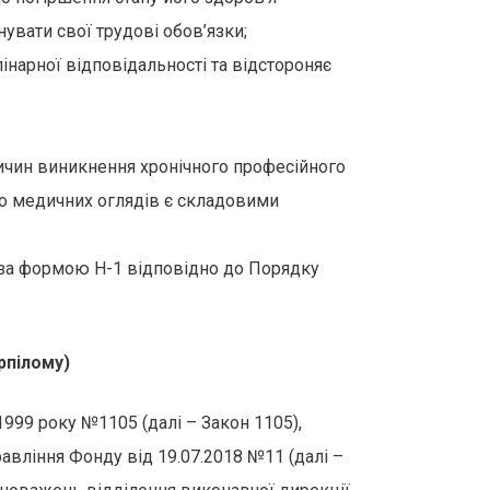
нувати свої трудові обов’язки;
інарної відповідальності та відстороняє
ричин виникнення хронічного професійного
го медичних оглядів є складовими
 за формою Н-1 відповідно до Порядку
рпілому)
999 року №1105 (далі – Закон 1105),
вління Фонду від 19.07.2018 №11 (далі –