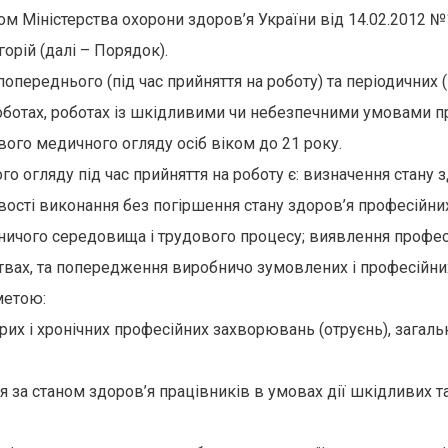
ом Міністерства охорони здоров’я України від 14.02.2012
орій (далі – Порядок).
переднього (під час прийняття на роботу) та періодичних 
оботах, роботах із шкідливими чи небезпечними умовами пра
вого медичного огляду осіб віком до 21 року.
гляду під час прийняття на роботу є: визначення стану зд
ості виконання без погіршення стану здоров’я професійних
ничого середовища і трудового процесу; виявлення профес
твах, та попередження виробничо зумовлених і професійни
метою:
трих і хронічних професійних захворювань (отруєнь), загал
 за станом здоров’я працівників в умовах дії шкідливих т