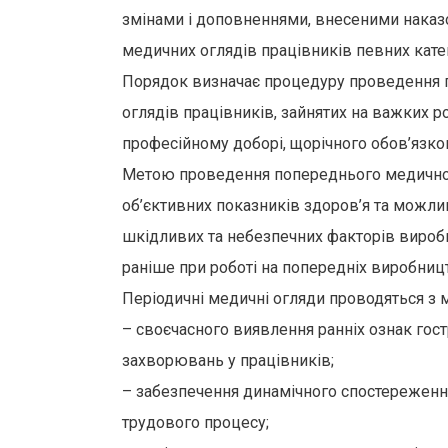
змінами і доповненнями, внесеними наказ
медичних оглядів працівників певних катег
Порядок визначає процедуру проведення по
оглядів працівників, зайнятих на важких р
професійному доборі, щорічного обов’язко
Метою проведення попереднього медичного о
об’єктивних показників здоров’я та можлив
шкідливих та небезпечних факторів вироб
раніше при роботі на попередніх виробниц
Періодичні медичні огляди проводяться з 
– своєчасного виявлення ранніх ознак гос
захворювань у працівників;
– забезпечення динамічного спостереження
трудового процесу;