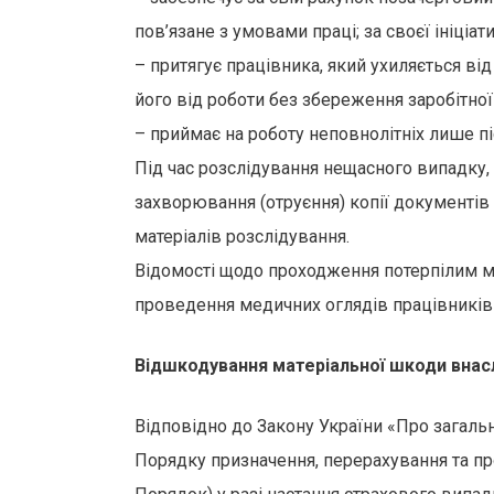
пов’язане з умовами праці; за своєї ініціа
– притягує працівника, який ухиляється ві
його від роботи без збереження заробітної
– приймає на роботу неповнолітніх лише п
Під час розслідування нещасного випадку,
захворювання (отруєння) копії документі
матеріалів розслідування.
Відомості щодо проходження потерпілим ме
проведення медичних оглядів працівників 
Відшкодування матеріальної шкоди внасл
Відповідно до Закону України «Про загаль
Порядку призначення, перерахування та пр