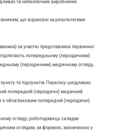
ідливих та небезпечних виробничих
цівникам, що віднесені за результатами
тавника) за участю представника первинної
і підлягають попередньому (періодичним)
ередньому (періодичним) медичному огляду,
 пункту та підпунктів Переліку шкідливих
вий попередній (періодичні) медичний
их є обов’язковим попередній (періодичні)
ичному огляду, роботодавець складає
едичним оглядам, за формою, зазначеною у