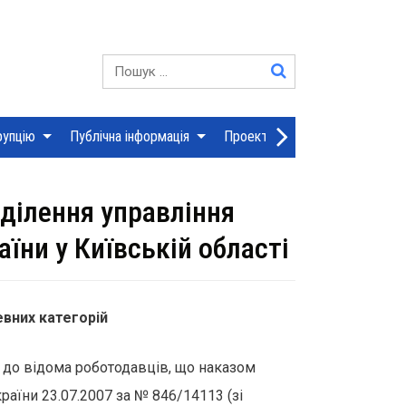
YouTube
Пошук:
рупцію
Публічна інформація
Проекти рішень сесій
Дія
ділення управління
їни у Київській області
евних категорій
ь до відома роботодавців, що наказом
раїни 23.07.2007 за № 846/14113 (зі