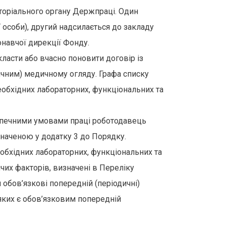
риторіального органу Держпраці. Один
 особи), другий надсилається до закладу
онавчої дирекції Фонду.
асти або вчасно поновити договір із
ичним) медичному огляду. Графа списку
необхідних лабораторних, функціональних та
безпечними умовами праці роботодавець
наченою у додатку 3 до Порядку.
необхідних лабораторних, функціональних та
чих факторів, визначені в Переліку
обов’язкові попередній (періодичні)
 яких є обов’язковим попередній