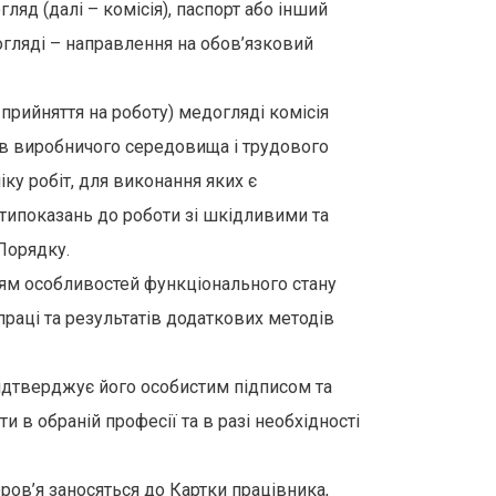
яд (далі – комісія), паспорт або інший
огляді – направлення на обов’язковий
прийняття на роботу) медогляді комісія
в виробничого середовища і трудового
ку робіт, для виконання яких є
типоказань до роботи зі шкідливими та
Порядку.
ям особливостей функціонального стану
праці та результатів додаткових методів
підтверджує його особистим підписом та
 в обраній професії та в разі необхідності
ров’я заносяться до Картки працівника,