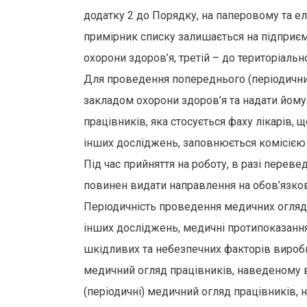
додатку 2 до Порядку, на паперовому та ел
примірник списку залишається на підприємс
охорони здоров’я, третій – до територіаль
Для проведення попереднього (періодичних
закладом охорони здоров’я та надати йому
працівників, яка стосується фаху лікарів,
інших досліджень, заповнюється комісією 
Під час прийняття на роботу, в разі пере
повинен видати направлення на обов’язко
Періодичність проведення медичних оглядів
інших досліджень, медичні протипоказання 
шкідливих та небезпечних факторів виробн
медичний огляд працівників, наведеному в 
(періодичні) медичний огляд працівників, 