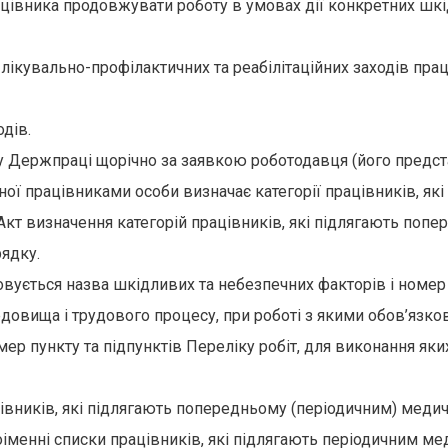
цівника продовжувати роботу в умовах дії конкретних шк
лікувально-профілактичних та реабілітаційних заходів пра
дів.
гану Держпраці щорічно за заявкою роботодавця (його предс
ної працівниками особи визначає категорії працівників, як
 Акт визначення категорій працівників, які підлягають поп
ядку.
овується назва шкідливих та небезпечних факторів і номер
довища і трудового процесу, при роботі з якими обов’язко
омер пункту та підпунктів Переліку робіт, для виконання як
ацівників, які підлягають попередньому (періодичним) мед
оіменні списки працівників, які підлягають періодичним м